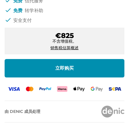
check
免费
信托服务
check
免费
转学补助
check
安全支付
€825
不含增值税。
销售税估算概述
立即购买
由 DENIC 成员处理