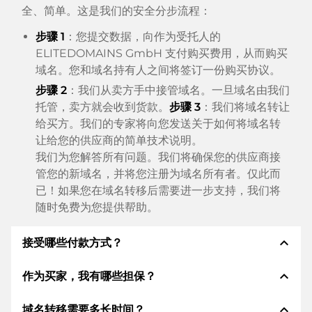
全、简单。这是我们的安全分步流程：
步骤 1
：您提交数据，向作为受托人的
ELITEDOMAINS GmbH 支付购买费用，从而购买
域名。您和域名持有人之间将签订一份购买协议。
步骤 2
：我们从卖方手中接管域名。一旦域名由我们
托管，卖方就会收到货款。
步骤 3
：我们将域名转让
给买方。我们的专家将向您发送关于如何将域名转
让给您的供应商的简单技术说明。
我们为您解答所有问题。我们将确保您的供应商接
管您的新域名，并将您注册为域名所有者。仅此而
已！如果您在域名转移后需要进一步支持，我们将
随时免费为您提供帮助。
expand_less
接受哪些付款方式？
expand_less
作为买家，我有哪些担保？
我们使用 SEPA 作为预付费，并使用 STRIPE 作为支
付服务提供商，以提供可用的支付方式，例如：信用
expand_less
域名转移需要多长时间？
卡、PayPal、Klarna、ApplePay、GooglePay、支
作为买方，我们始终向您保证以下证券。这就是我们的